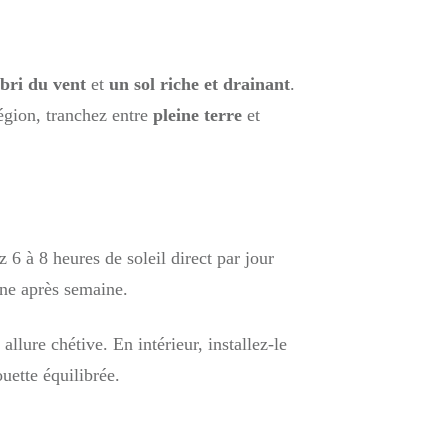
bri du vent
et
un sol riche et drainant
.
région, tranchez entre
pleine terre
et
z 6 à 8 heures de soleil direct par jour
ine après semaine.
llure chétive. En intérieur, installez-le
uette équilibrée.