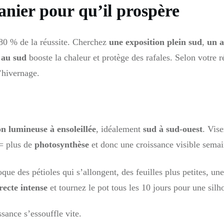
anier pour qu’il prospère
80 % de la réussite. Cherchez
une exposition plein sud
,
un a
 au sud
booste la chaleur et protège des rafales. Selon votre 
’hivernage.
on lumineuse à ensoleillée
, idéalement
sud à sud-ouest
. Vise
 = plus de
photosynthèse
et donc une croissance visible sema
e des pétioles qui s’allongent, des feuilles plus petites, une a
recte intense
et tournez le pot tous les 10 jours pour une silho
ssance s’essouffle vite.