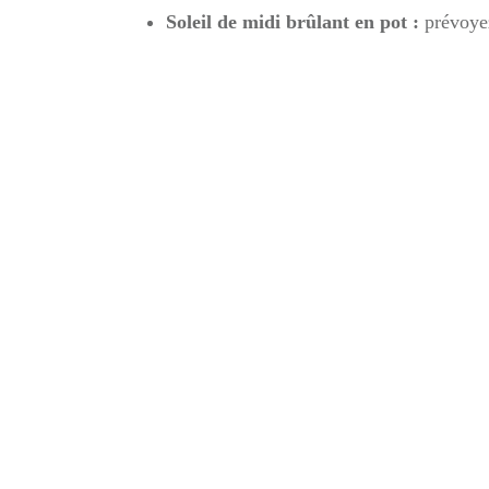
Soleil de midi brûlant en pot :
prévoyez