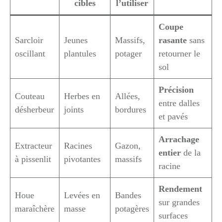
cibles
l’utiliser
Coupe
Sarcloir
Jeunes
Massifs,
rasante
sans
oscillant
plantules
potager
retourner le
sol
Précision
Couteau
Herbes en
Allées,
entre dalles
désherbeur
joints
bordures
et pavés
Arrachage
Extracteur
Racines
Gazon,
entier
de la
à pissenlit
pivotantes
massifs
racine
Rendement
Houe
Levées en
Bandes
sur grandes
maraîchère
masse
potagères
surfaces