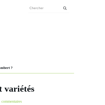
ambert ?
t variétés
1
commentaires