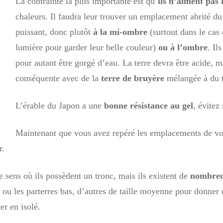
La contrainte la plus importante est qu’
ils n’aiment pas l
chaleurs. Il faudra leur trouver un emplacement abrité du
puissant, donc plutôt
à la mi-ombre
(surtout dans le cas 
lumière pour garder leur belle couleur)
ou à l’ombre
. Il
pour autant être gorgé d’eau. La terre devra être acide, m
conséquente avec de la
terre de bruyère
mélangée à du te
L’érable du Japon a une
bonne résistance au gel
, évitez
Maintenant que vous avez repéré les emplacements de vot
r.
e sens où ils possèdent un tronc, mais ils existent de
nombreus
es ou les parterres bas, d’autres de taille moyenne pour donne
er en isolé.