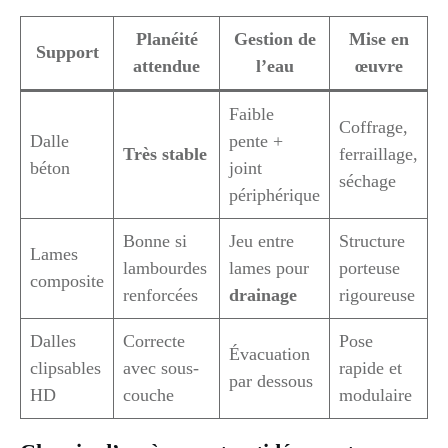
Planéité
Gestion de
Mise en
Support
attendue
l’eau
œuvre
Faible
Coffrage,
Dalle
pente +
Très stable
ferraillage,
béton
joint
séchage
périphérique
Bonne si
Jeu entre
Structure
Lames
lambourdes
lames pour
porteuse
composite
renforcées
drainage
rigoureuse
Dalles
Correcte
Pose
Évacuation
clipsables
avec sous-
rapide et
par dessous
HD
couche
modulaire