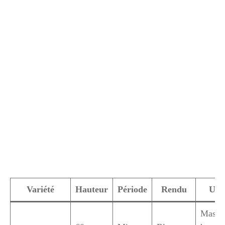
Variété
Hauteur
Période
Rendu
Usa
Massif