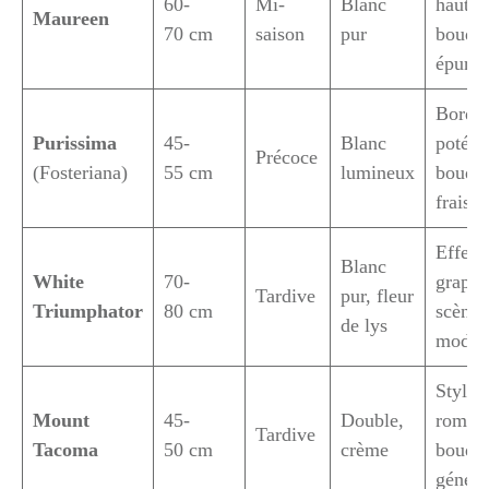
60-
Mi-
Blanc
haut,
Maureen
70 cm
saison
pur
bouqu
épuré
Bordur
Purissima
45-
Blanc
potées
Précoce
(Fosteriana)
55 cm
lumineux
bouque
frais
Effet
Blanc
White
70-
graphi
Tardive
pur, fleur
Triumphator
80 cm
scènes
de lys
moder
Style
Mount
45-
Double,
romant
Tardive
Tacoma
50 cm
crème
bouque
génér