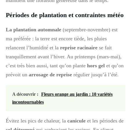
maintient une floraison généreuse dans le temps.
Périodes de plantation et contraintes météo
La plantation automnale
(septembre-novembre) est
ma préférée : la terre est encore tiède, les pluies
relancent l’humidité et la
reprise racinaire
se fait
tranquillement avant l’hiver. Au printemps (mars-mai),
c’est très bien aussi, tant qu’on plante
hors gel
et qu’on
prévoit un
arrosage de reprise
régulier jusqu’à l’été.
A découvrir :
Fleurs orange au jardin : 10 variétés
incontournables
Évitez les pics de chaleur, la
canicule
et les périodes de
sol détrempé
qui asphyxient les racines. En climat