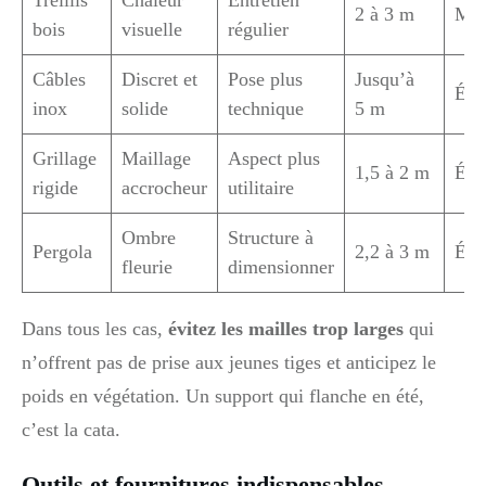
Treillis
Chaleur
Entretien
2 à 3 m
Mo
bois
visuelle
régulier
Câbles
Discret et
Pose plus
Jusqu’à
Éle
inox
solide
technique
5 m
Grillage
Maillage
Aspect plus
1,5 à 2 m
Éle
rigide
accrocheur
utilitaire
Ombre
Structure à
Pergola
2,2 à 3 m
Éle
fleurie
dimensionner
Dans tous les cas,
évitez les mailles trop larges
qui
n’offrent pas de prise aux jeunes tiges et anticipez le
poids en végétation. Un support qui flanche en été,
c’est la cata.
Outils et fournitures indispensables