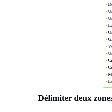
Dé
Un
Un
Éc
Om
Ga
Vé
Un
Cr
Cu
Me
Es
Délimiter deux zones